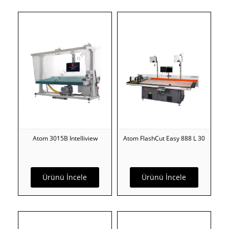
Atom 3015B Intelliview
Atom FlashCut Easy 888 L 30
Ürünü İncele
Ürünü İncele