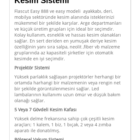
Kesim Sistemi
Flascut Easy 888 ve easy modeli ayakkabı, deri,
mobilya sektöründe kesim alanında isteklerinizi
mükemmel bir şekilde karşılar. Arge departmanları
ve küçük üretim grupları için ideal bir seçimdir.
Kolay kullanım, esneklik ve hassas kesim olanakları
sağlar. En sert deriden en yumuşak deriye kesim
özelliğinin yanı sıra salpa, neolit ,fiber vb malzeme
gruplarında az kapasiteli şirketler için otomatik
kesimde en iyi seçimdir.
Projektör Sistemi
Yüksek parlaklık sağlayan projektörler herhangi bir
ortamda harhangi bir malzemenin veya rengin net
bir şekilde görüntülenmesini sağlar. Led
lambalarının kullanımı uzun ömür ve düşük bakım
olanağı sağlar.
5 Veya 7 Gövdeli Kesim Kafası
Yüksek delme frekansına sahip çok çeşitli kesim
araçları; 1 kalem, 1 biz, 1 bıçak, 2 veya 4 zımba
aparatı ile donatılmış.
Bölgesel Vakum Sistemi