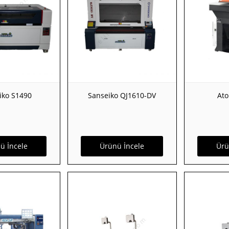
iko S1490
Sanseiko QJ1610-DV
Ato
ü İncele
Ürünü İncele
Ürü