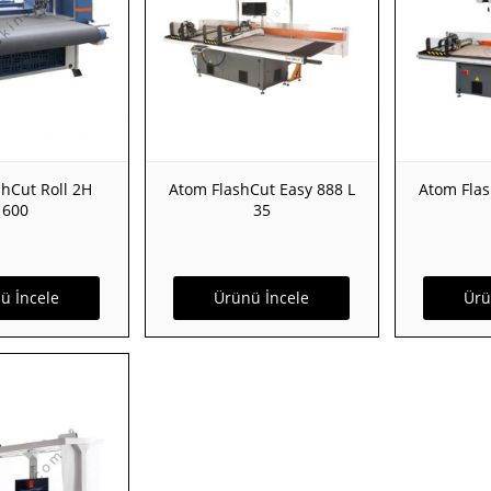
hCut Roll 2H
Atom FlashCut Easy 888 L
Atom Flas
1600
35
ü İncele
Ürünü İncele
Ürü