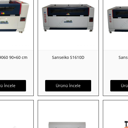
9060 90×60 cm
Sanseiko S1610D
Sans
ü İncele
Ürünü İncele
Ürü