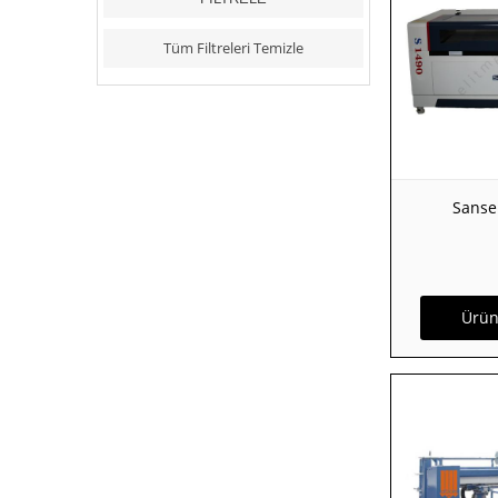
Ayakkabı Otomatik
Zımpara ve İlaç Sürme
Tüm Filtreleri Temizle
Makinası
Tüm Kategoriler
Sanse
Ürün