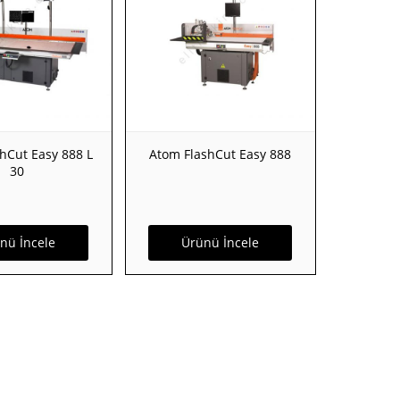
hCut Easy 888 L
Atom FlashCut Easy 888
30
nü İncele
Ürünü İncele