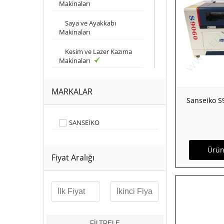
Makinaları
Saya ve Ayakkabı
Makinaları
Kesim ve Lazer Kazıma
Makinaları
Saraciye ve Kemer
Makinaları
MARKALAR
Sanseiko S
Konfeksiyon İplik
Temizleme Makinaları
SANSEİKO
Deri Dikiş Makinası
Ürün
Ayakkabı Taban
Fiyat Aralığı
Makinaları
Monta Makinaları
Konfeksiyon İplik
Temizleme Makinaları