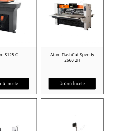
m S125 C
Atom FlashCut Speedy
2660 2H
nü İncele
Ürünü İncele