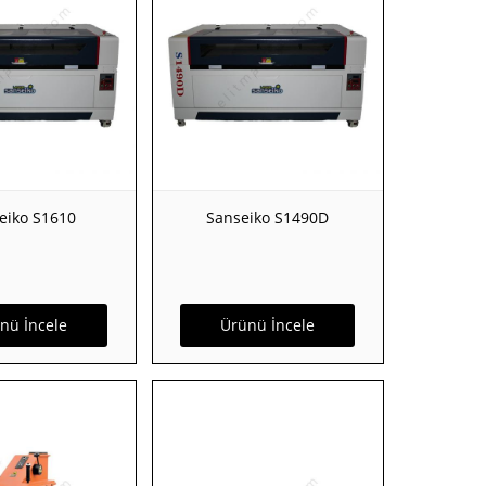
eiko S1610
Sanseiko S1490D
nü İncele
Ürünü İncele