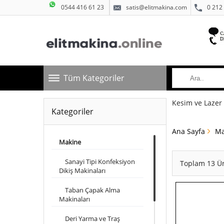
0544 416 61 23
satis@elitmakina.com
0 212
Tüm Kategoriler
Kesim ve Lazer
Kategoriler
Ana Sayfa
Ma
Makine
Sanayi Tipi Konfeksiyon
Toplam 13 Ü
Dikiş Makinaları
Taban Çapak Alma
Makinaları
Deri Yarma ve Traş