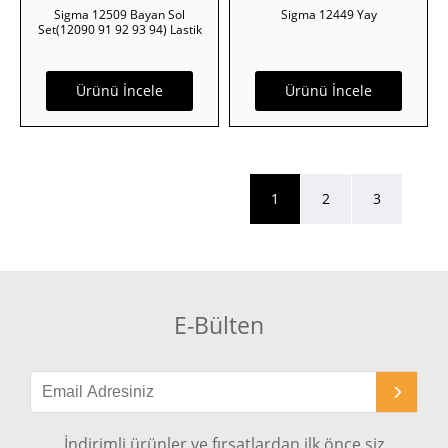
Sigma 12509 Bayan Sol
Sigma 12449 Yay
Set(12090 91 92 93 94) Lastik
Ürünü İncele
Ürünü İncele
1
2
3
E-Bülten
İndirimli ürünler ve fırsatlardan ilk önce siz