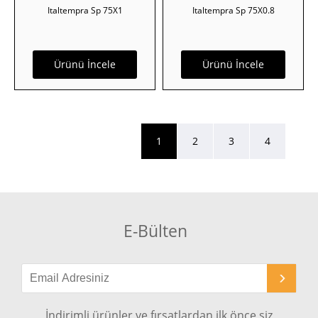
Italtempra Sp 75X1
Italtempra Sp 75X0.8
Ürünü İncele
Ürünü İncele
1
2
3
4
E-Bülten
İndirimli ürünler ve fırsatlardan ilk önce siz